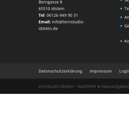
Borngasse 8
65510 Idstein
Te
Tel
:
06126-949 90 31
An
Email:
info@lernstudio-
Ge
idstein.de
Ko
Datenschutzerklärung
Impressum
Logi
Lernstudio Idstein - Nachhilfe & Hausaufgab