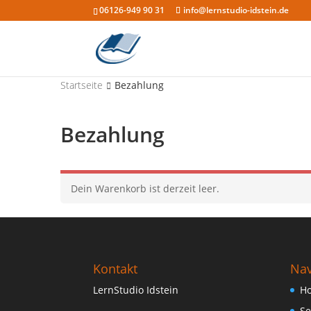
06126-949 90 31
info@lernstudio-idstein.de
Startseite
Bezahlung
Bezahlung
Dein Warenkorb ist derzeit leer.
Kontakt
Nav
LernStudio Idstein
H
Se