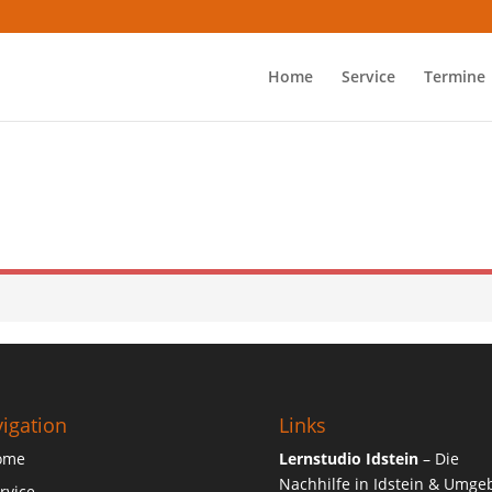
Home
Service
Termine
igation
Links
ome
Lernstudio Idstein
– Die
Nachhilfe in Idstein & Umg
rvice