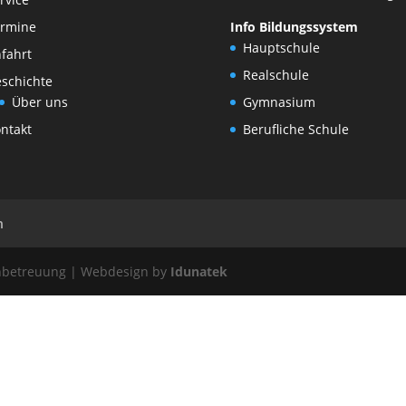
rmine
Info Bildungssystem
Hauptschule
fahrt
Realschule
schichte
Über uns
Gymnasium
ntakt
Berufliche Schule
n
enbetreuung | Webdesign by
Idunatek